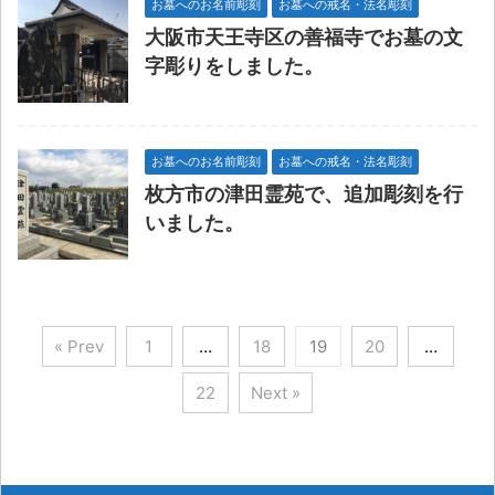
お墓へのお名前彫刻
お墓への戒名・法名彫刻
大阪市天王寺区の善福寺でお墓の文
字彫りをしました。
お墓へのお名前彫刻
お墓への戒名・法名彫刻
枚方市の津田霊苑で、追加彫刻を行
いました。
« Prev
1
…
18
19
20
…
22
Next »