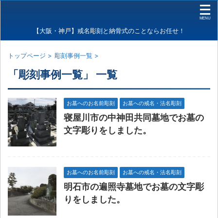
【大阪・神戸】戒名彫刻と納骨式のことならお任せ！
トップページ
>
彫刻事例一覧
>
「彫刻事例一覧」 一覧
お墓へのお名前彫刻
お墓への戒名・法名彫刻
寝屋川市の中神田共同墓地でお墓の
文字彫りをしました。
お墓へのお名前彫刻
お墓への戒名・法名彫刻
明石市の遍照寺墓地でお墓の文字彫
りをしました。