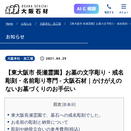
電話する
メニュー
Home
お知らせ
大阪本社・加工場
【東大阪市 長瀬霊園】お墓の文字彫り・戒名彫刻・
お知らせ
2021.04.29
大阪本社・加工場
【東大阪市 長瀬霊園】お墓の文字彫り・戒名
彫刻・名前彫り専門 - 大阪石材｜かけがえの
ないお墓づくりのお手伝い
目次
[
非表示
]
東大阪長瀬霊園で、墓石への戒名彫刻でした。
お名前の彫刻と納骨について
彫刻や納骨立合いの参考費用(税込)