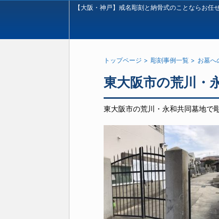
【大阪・神戸】戒名彫刻と納骨式のことならお任
トップページ
>
彫刻事例一覧
>
お墓へ
東大阪市の荒川・
東大阪市の荒川・永和共同墓地で