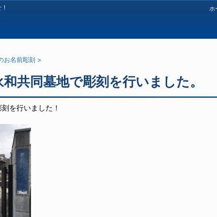
せ！
ホ
のお名前彫刻
>
永和共同墓地で彫刻を行いました。
彫刻を行いました！