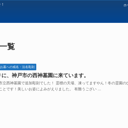
せ！
ホ
 一覧
お墓への戒名・法名彫刻
りに、神戸市の西神墓園に来ています。
市立西神墓園で追加彫刻でした！ 霊標の天場、凍ってますやん！冬の霊園のひ
とです！美しいお姿によみがえりました。 有難うござい ...